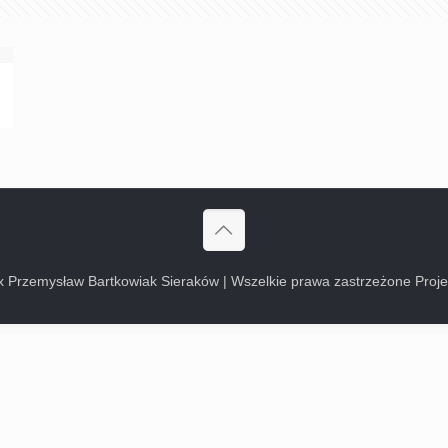
 Przemysław Bartkowiak Sieraków | Wszelkie prawa zastrzeżone Proje